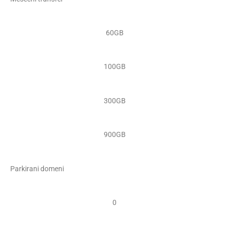
60GB
100GB
300GB
900GB
Parkirani domeni
0