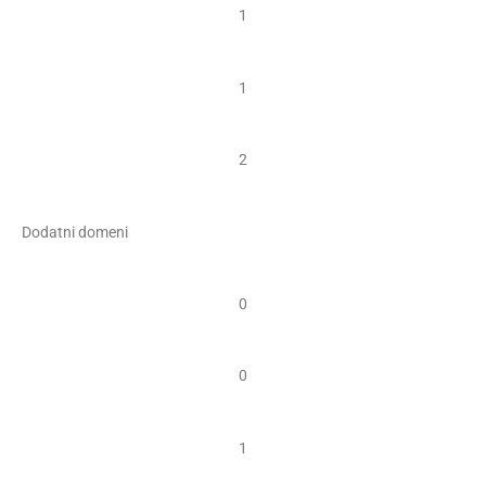
1
1
2
Dodatni domeni
0
0
1