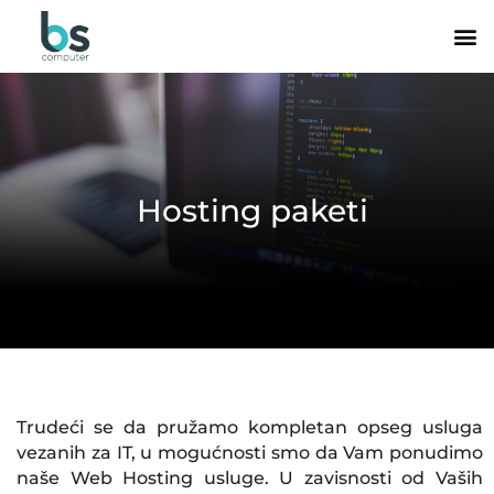
Пређи
на
Registracija domena
садржај
Hosting paketi
Trudeći se da pružamo kompletan opseg usluga
vezanih za IT, u mogućnosti smo da Vam ponudimo
naše Web Hosting usluge. U zavisnosti od Vaših