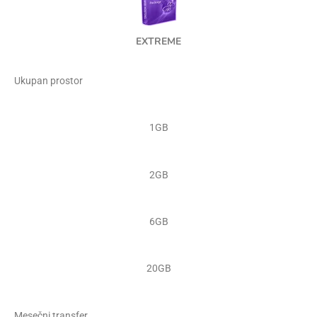
EXTREME
Ukupan prostor
1GB
2GB
6GB
20GB
Mesečni transfer